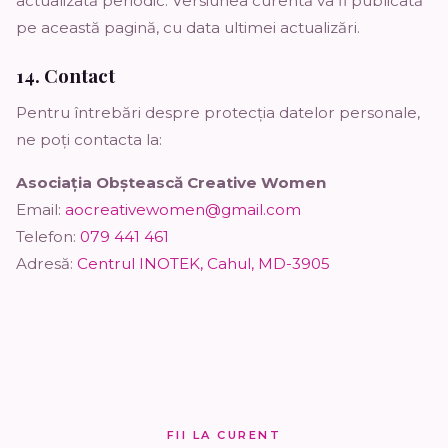
actualizată periodic. Versiunea curentă va fi publicată
pe această pagină, cu data ultimei actualizări.
14. Contact
Pentru întrebări despre protecția datelor personale,
ne poți contacta la:
Asociația Obștească Creative Women
Email:
aocreativewomen@gmail.com
Telefon:
079 441 461
Adresă:
Centrul INOTEK, Cahul, MD-3905
FII LA CURENT