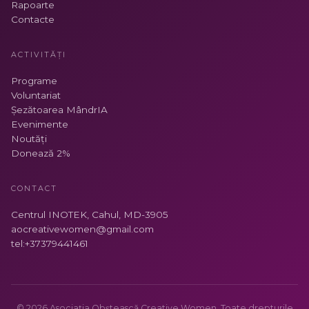
Rapoarte
Contacte
ACTIVITĂȚI
Programe
Voluntariat
Șezătoarea MândrIA
Evenimente
Noutăți
Donează 2%
CONTACT
Centrul INOTEK, Cahul, MD-3905
aocreativewomen@gmail.com
tel:+37379441461
© 2026
Asociația Obștească Creative Women
. Toate drepturile