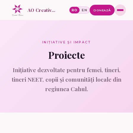
AO Creative Women
RO
EN
DONEAZĂ
INIȚIATIVE ȘI IMPACT
Proiecte
Inițiative dezvoltate pentru femei, tineri,
tineri NEET, copii și comunități locale din
regiunea Cahul.