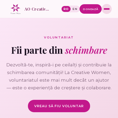
AO Creative Women
RO
EN
DONEAZĂ
VOLUNTARIAT
Fii parte din
schimbare
Dezvoltă-te, inspiră-i pe ceilalți și contribuie la
schimbarea comunității! La
Creative Women
,
voluntariatul este mai mult decât un ajutor
— este o experiență de creștere și colaborare.
VREAU SĂ FIU VOLUNTAR