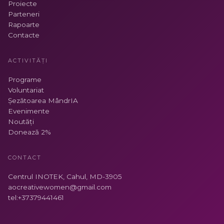
Proiecte
Parteneri
Rapoarte
Contacte
ACTIVITĂȚI
Programe
Voluntariat
Șezătoarea MândrIA
Evenimente
Noutăți
Donează 2%
CONTACT
Centrul INOTEK, Cahul, MD-3905
aocreativewomen@gmail.com
tel:+37379441461