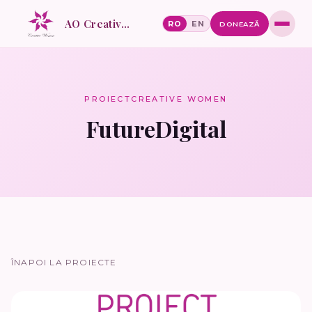
AO Creative Women
RO
EN
DONEAZĂ
PROIECT
CREATIVE WOMEN
FutureDigital
ÎNAPOI LA PROIECTE