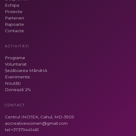
Echipa
Proiecte
Parteneri
Rapoarte
Contacte
ACTIVITĂȚI
Programe
Voluntariat
Șezătoarea MândrIA
Evenimente
Noutăți
Donează 2%
CONTACT
Centrul INOTEK, Cahul, MD-3905
aocreativewomen@gmail.com
tel:+37379441461