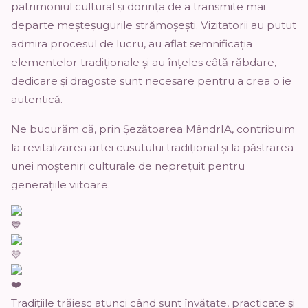
patrimoniul cultural și dorința de a transmite mai
departe meșteșugurile strămoșești. Vizitatorii au putut
admira procesul de lucru, au aflat semnificația
elementelor tradiționale și au înțeles câtă răbdare,
dedicare și dragoste sunt necesare pentru a crea o ie
autentică.
Ne bucurăm că, prin
Șezătoarea MândrIA
, contribuim
la revitalizarea artei cusutului tradițional și la păstrarea
unei moșteniri culturale de neprețuit pentru
generațiile viitoare.
Tradițiile trăiesc atunci când sunt învățate, practicate și