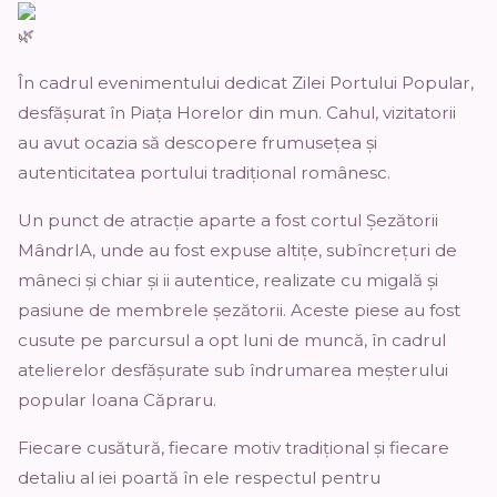
În cadrul evenimentului dedicat Zilei Portului Popular,
desfășurat în Piața Horelor din mun. Cahul, vizitatorii
au avut ocazia să descopere frumusețea și
autenticitatea portului tradițional românesc.
Un punct de atracție aparte a fost cortul Șezătorii
MândrIA
, unde au fost expuse altițe, subîncrețuri de
mâneci și chiar și ii autentice, realizate cu migală și
pasiune de membrele șezătorii. Aceste piese au fost
cusute pe parcursul a opt luni de muncă, în cadrul
atelierelor desfășurate sub îndrumarea meșterului
popular Ioana Căpraru.
Fiecare cusătură, fiecare motiv tradițional și fiecare
detaliu al iei poartă în ele respectul pentru